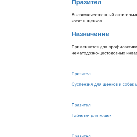
Празител
Высококачественный антигельми
котят и щенков
Назначение
Применяется для профилактики 
нематодозно-цестодозных инваз
Празител
Суспензия для щенков и собак 
Празител
Таблетки для кошек
Празител