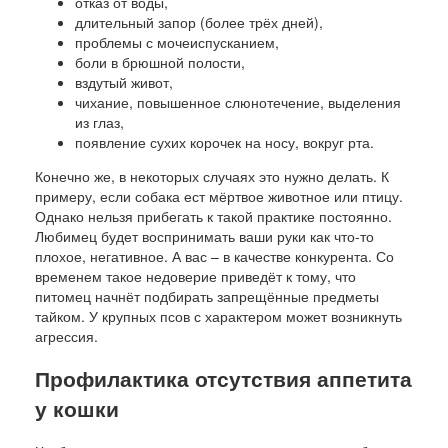
отказ от воды,
длительный запор (более трёх дней),
проблемы с мочеиспусканием,
боли в брюшной полости,
вздутый живот,
чихание, повышенное слюнотечение, выделения
из глаз,
появление сухих корочек на носу, вокруг рта.
Конечно же, в некоторых случаях это нужно делать. К
примеру, если собака ест мёртвое животное или птицу.
Однако нельзя прибегать к такой практике постоянно.
Любимец будет воспринимать ваши руки как что-то
плохое, негативное. А вас – в качестве конкурента. Со
временем такое недоверие приведёт к тому, что
питомец начнёт подбирать запрещённые предметы
тайком. У крупных псов с характером может возникнуть
агрессия.
Профилактика отсутствия аппетита
у кошки