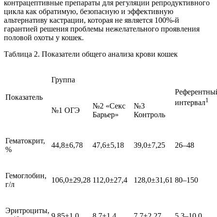
контрацептивные препараты для регуляции репродуктивного
цикла как обратимую, безопасную и эффективную
альтернативу кастрации, которая не является 100%-й
гарантией решения проблемы нежелательного проявления
половой охоты у кошек.
Таблица 2. Показатели общего анализа крови кошек
Группа
Референтны
Показатель
1
интервал
№2 «Секс
№3
№1 ОГЭ
Барьер»
Контроль
Гематокрит,
44,8±6,78
47,6±5,18
39,0±7,25
26–48
%
Гемоглобин,
106,0±29,28
112,0±27,4
128,0±31,61
80–150
г/л
Эритроциты,
9,85±1,0
8,7±1,4
7,7±2,27
5,3–10,0