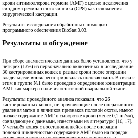
крови антимюллерова гормона (АМГ) с целью исключения
синдрома реминантного яичника (СРЯ) как осложнения
хирургической кастрации.
Результаты исследования обработаны с помощью
программного обеспечения BioStat 3.03.
Результаты и обсуждение
При сборе анамнестических данных было установлено, что у
четырёх (13%) из первоначально включённых в исследование
30 кастрированных кошек в разные сроки после операции
владельцами вновь регистрировалась половая охота. В связи с
этим в группе №1 было проведено определение концентрации
АМГ как маркера наличия остаточной овариальной ткани.
Результаты проведённого анализа показали, что 26
кастрированных кошек, не проявляющие после оперативного
удаления матки и яичников признаков половой охоты, имеют
низкое содержание АМГ в сыворотке крови (менее 0,1 нг/мл),
совпадающее с данными, известными из литературы [16, 17].
У четырёх кошек с восстановившейся после операции
половой цикличностью содержание АМГ было на порядок
выше, чем у остальных кастрированных животных, и