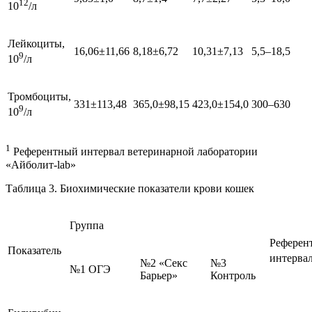
12
10
/л
Лейкоциты,
16,06±11,66
8,18±6,72
10,31±7,13
5,5–18,5
9
10
/л
Тромбоциты,
331±113,48
365,0±98,15
423,0±154,0
300–630
9
10
/л
1
Референтный интервал ветеринарной лаборатории
«Айболит-lab»
Таблица 3. Биохимические показатели крови кошек
Группа
Референ
Показатель
интерва
№2 «Секс
№3
№1 ОГЭ
Барьер»
Контроль