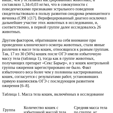
составляло 1,34±0,03 нг/мл, что в совокупности с
поведенческими признаками эстрального поведения
свидетельствовало в пользу развития синдрома реминантного
яичника (СРЯ ) [17]. Верифицированный диагноз исключил
дальнейшее участие этих животных в исследовании, и,
соответственно, в первой группе далее исследовалось 26
животных.
Другим фактором, обратившим на себя внимание при
проведении клинического осмотра животных, стали явные
различия в массе тела кошек, относящихся к разным группам.
Так, 17 из 30 (56%) кошек после ОГЭ имели избыточную
массу тела (таблица 1), тогда как в группе животных,
получающих препарат «Секс Барьер», и у кошек контрольной
группы ожирения зарегистрировано не было. Факт
избыточного веса более чем у половины кастрированных
кошек, согласуется с результатами работ, установивших
прямую взаимосвязь ОГЭ с последующим развитием
ожирения [6–8].
Таблица 1. Масса тела кошек, включённых в исследование
Количество кошек с
Средняя масса тела
Группа
избыточной массой тела
по группе, кг