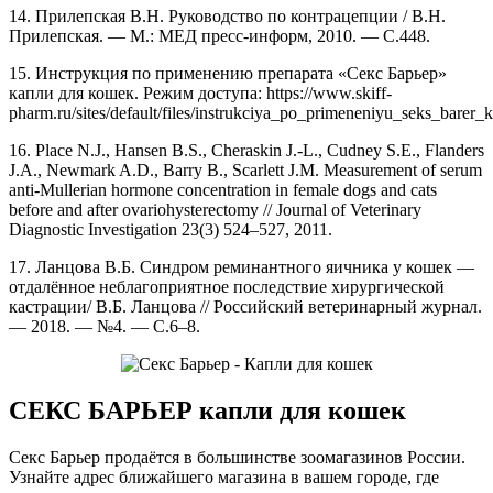
14. Прилепская В.Н. Руководство по контрацепции / В.Н.
Прилепская. — М.: МЕД пресс-информ, 2010. — С.448.
15. Инструкция по применению препарата «Секс Барьер»
капли для кошек. Режим доступа: https://www.skiff-
pharm.ru/sites/default/files/instrukciya_po_primeneniyu_seks_barer
16. Place N.J., Hansen B.S., Cheraskin J.-L., Cudney S.E., Flanders
J.A., Newmark A.D., Barry B., Scarlett J.M. Measurement of serum
anti-Mullerian hormone concentration in female dogs and cats
before and after ovariohysterectomy // Journal of Veterinary
Diagnostic Investigation 23(3) 524–527, 2011.
17. Ланцова В.Б. Синдром реминантного яичника у кошек —
отдалённое неблагоприятное последствие хирургической
кастрации/ В.Б. Ланцова // Российский ветеринарный журнал.
— 2018. — №4. — С.6–8.
СЕКС БАРЬЕР капли для кошек
Секс Барьер продаётся в большинстве зоомагазинов России.
Узнайте адрес ближайшего магазина в вашем городе, где