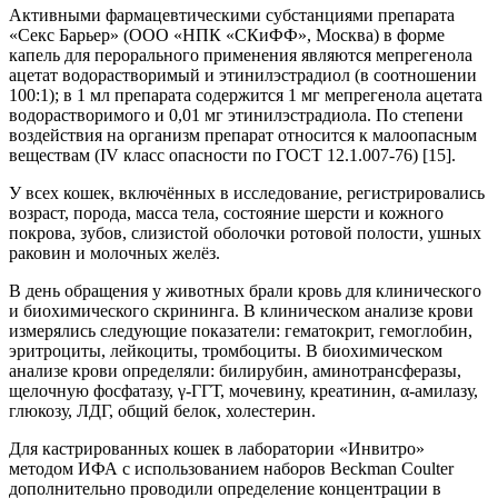
Активными фармацевтическими субстанциями препарата
«Секс Барьер» (ООО «НПК «СКиФФ», Москва) в форме
капель для перорального применения являются мепрегенола
ацетат водорастворимый и этинилэстрадиол (в соотношении
100:1); в 1 мл препарата содержится 1 мг мепрегенола ацетата
водорастворимого и 0,01 мг этинилэстрадиола. По степени
воздействия на организм препарат относится к малоопасным
веществам (IV класс опасности по ГОСТ 12.1.007-76) [15].
У всех кошек, включённых в исследование, регистрировались
возраст, порода, масса тела, состояние шерсти и кожного
покрова, зубов, слизистой оболочки ротовой полости, ушных
раковин и молочных желёз.
В день обращения у животных брали кровь для клинического
и биохимического скрининга. В клиническом анализе крови
измерялись следующие показатели: гематокрит, гемоглобин,
эритроциты, лейкоциты, тромбоциты. В биохимическом
анализе крови определяли: билирубин, аминотрансферазы,
щелочную фосфатазу, γ-ГГТ, мочевину, креатинин, α-амилазу,
глюкозу, ЛДГ, общий белок, холестерин.
Для кастрированных кошек в лаборатории «Инвитро»
методом ИФА с использованием наборов Beckman Сoulter
дополнительно проводили определение концентрации в