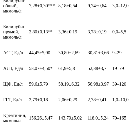
Билирубин
общий,
7,28±0,30***
8,18±0,54
9,74±0,64
3,0–12,0
мкмоль/л
Билирубин
прямой,
2,80±0,13**
3,36±0,19
3,78±0,19
0,0–5,5
мкмоль/л
АСТ, Ед/л
44,45±5,90
30,89±2,69
30,81±3,66
9–29
АЛТ, Ед/л
58,07±4,50*
61,9±5,8
52,88±3,7
19–79
ЩФ, Ед/л
59,6±5,79
58,19±6,32
56,98±3,97
39–120
ГГТ, Ед/л
2,79±0,18
2,06±0,29
2,38±0,41
1,0–10,0
Креатинин,
156,26±5,47
143,79±5,02
118,0±5,24
70–165
мкмоль/л