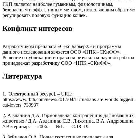
ГКП является наиболее гуманным, физиологичным,
безопасным и эффективным методом, позволяющим обратимо
регулировать половую функцию кошек.
Конфликт интересов
Разработчиком препарата «Секс Барьер®» и программы
данного исследования является ООО «НПК «СКиФФ».
Решение о публикации и права на результаты научной работы
принадлежат разработчику ООО «НПК «СКиФФ».
Литература
1. [Электронный ресурс]. – URL:
https://www.rbth.com/news/2017/04/11/russians-are-worlds-biggest-
cat-lovers_739937
2. А вданина Д.А. Гормональная контрацепция для домашних
животных / Д.А. Авданина, С.В. Лихотина, В.А. Андрюшина
// Ветеринар. — 2006. — №1. — С.18–19.
3. Зейналов О.А. Новые гестагенные препараты для