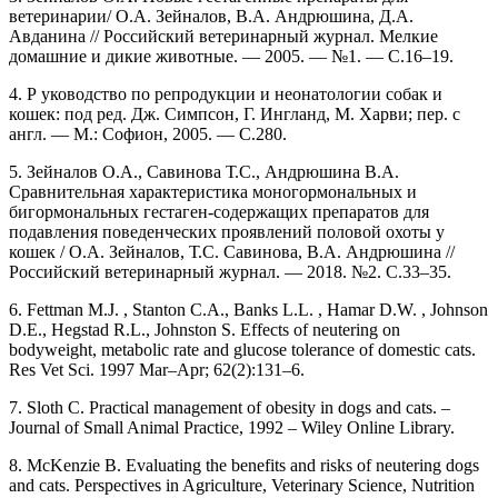
ветеринарии/ О.А. Зейналов, В.А. Андрюшина, Д.А.
Авданина // Российский ветеринарный журнал. Мелкие
домашние и дикие животные. — 2005. — №1. — С.16–19.
4. Р уководство по репродукции и неонатологии собак и
кошек: под ред. Дж. Симпсон, Г. Ингланд, М. Харви; пер. с
англ. — М.: Софион, 2005. — С.280.
5. Зейналов О.А., Савинова Т.С., Андрюшина В.А.
Сравнительная характеристика моногормональных и
бигормональных гестаген-содержащих препаратов для
подавления поведенческих проявлений половой охоты у
кошек / О.А. Зейналов, Т.С. Савинова, В.А. Андрюшина //
Российский ветеринарный журнал. — 2018. №2. С.33–35.
6. Fettman M.J. , Stanton C.A., Banks L.L. , Hamar D.W. , Johnson
D.E., Hegstad R.L., Johnston S. Effects of neutering on
bodyweight, metabolic rate and glucose tolerance of domestic cats.
Res Vet Sci. 1997 Mar–Apr; 62(2):131–6.
7. Sloth C. Practical management of obesity in dogs and cats. –
Journal of Small Animal Practice, 1992 – Wiley Online Library.
8. McKenzie B. Evaluating the benefits and risks of neutering dogs
and cats. Perspectives in Agriculture, Veterinary Science, Nutrition