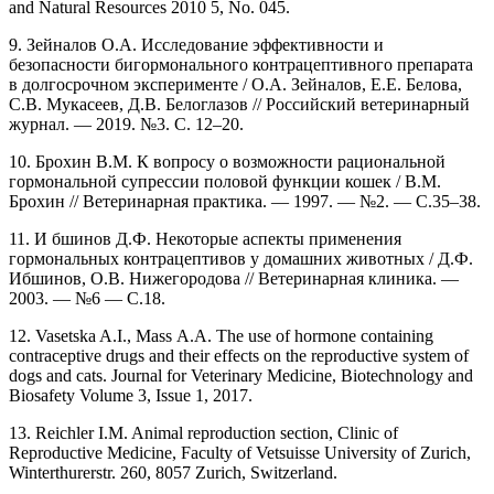
and Natural Resources 2010 5, No. 045.
9. Зейналов О.А. Исследование эффективности и
безопасности бигормонального контрацептивного препарата
в долгосрочном эксперименте / О.А. Зейналов, Е.Е. Белова,
С.В. Мукасеев, Д.В. Белоглазов // Российский ветеринарный
журнал. — 2019. №3. С. 12–20.
10. Брохин В.М. К вопросу о возможности рациональной
гормональной супрессии половой функции кошек / В.М.
Брохин // Ветеринарная практика. — 1997. — №2. — С.35–38.
11. И бшинов Д.Ф. Некоторые аспекты применения
гормональных контрацептивов у домашних животных / Д.Ф.
Ибшинов, О.В. Нижегородова // Ветеринарная клиника. —
2003. — №6 — С.18.
12. Vasetska A.I., Mass А.А. The use of hormone containing
contraceptive drugs and their effects on the reproductive system of
dogs and cats. Journal for Veterinary Medicine, Biotechnology and
Biosafety Volume 3, Issue 1, 2017.
13. Reichler I.M. Animal reproduction section, Clinic of
Reproductive Medicine, Faculty of Vetsuisse University of Zurich,
Winterthurerstr. 260, 8057 Zurich, Switzerland.