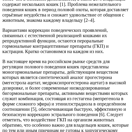
содержат нескольких кошек [1]. Проблема нежелательного
поведения кошек в период половой охоты, которая доставляет
серьёзные неудобства и снижает удовольствие от общения с
животным, знакома каждому владельцу [2–4].
Вариантами коррекции поведенческих проявлений,
связанных с естественной реализацией кошками их
репродуктивной функции, остаются пероральные
гормональные контрацептивные препараты (ГКП) и
кастрация. Кратко остановимся на каждом из них.
В настоящее время на российском рынке средств для
регуляции полового поведения кошек представлены
моногормональные препараты, действующим веществом
которых является синтетический аналог прогестерона
(мегестрола ацетат, медроксипрогестерона ацетат) в высокой
дозировке, и более современные низкодозированные
бигормональные препараты, активными веществами которых
служит комбинация, состоящая из гестагена (мепрегенола в
форме сложного эфира) и этинилэстрадиола в определённом
соотношении [5], обеспечивающая быструю, эффективную и
безопасную коррекцию эстрального поведения [6]. Следует
отметить, что воздействие ГКП на организм животных
обратимо, что особенно важно для владельцев кошек, которые
по тем или иным причинам не готовы к хирургическому