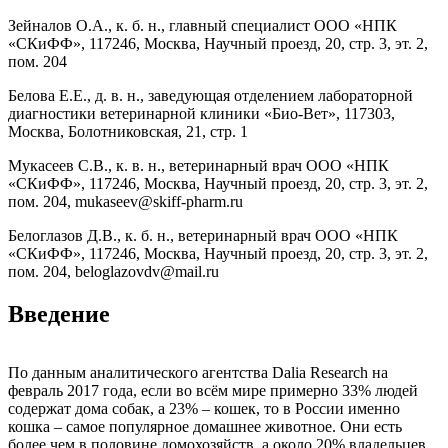
Зейналов О.А., к. б. н., главный специалист ООО «НПК
«СКиФФ», 117246, Москва, Научный проезд, 20, стр. 3, эт. 2,
пом. 204
Белова Е.Е., д. в. н., заведующая отделением лабораторной
диагностики ветеринарной клиники «Био-Вет», 117303,
Москва, Болотниковская, 21, стр. 1
Мукасеев С.В., к. в. н., ветеринарный врач ООО «НПК
«СКиФФ», 117246, Москва, Научный проезд, 20, стр. 3, эт. 2,
пом. 204, mukaseev@skiff-pharm.ru
Белоглазов Д.В., к. б. н., ветеринарный врач ООО «НПК
«СКиФФ», 117246, Москва, Научный проезд, 20, стр. 3, эт. 2,
пом. 204, beloglazovdv@mail.ru
Введение
По данным аналитического агентства Dalia Research на
февраль 2017 года, если во всём мире примерно 33% людей
содержат дома собак, а 23% – кошек, то в России именно
кошка – самое популярное домашнее животное. Они есть
более чем в половине домохозяйств, а около 20% владельцев