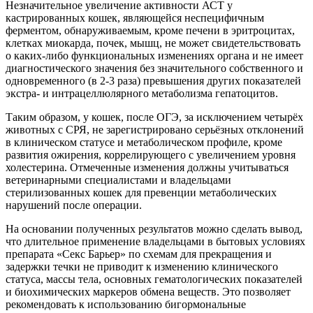
Незначительное увеличение активности АСТ у
кастрированных кошек, являющейся неспецифичным
ферментом, обнаруживаемым, кроме печени в эритроцитах,
клетках миокарда, почек, мышц, не может свидетельствовать
о каких-либо функциональных изменениях органа и не имеет
диагностического значения без значительного собственного и
одновременного (в 2-3 раза) превышения других показателей
экстра- и интрацеллюлярного метаболизма гепатоцитов.
Таким образом, у кошек, после ОГЭ, за исключением четырёх
животных с СРЯ, не зарегистрировано серьёзных отклонений
в клиническом статусе и метаболическом профиле, кроме
развития ожирения, коррелирующего с увеличением уровня
холестерина. Отмеченные изменения должны учитываться
ветеринарными специалистами и владельцами
стерилизованных кошек для превенции метаболических
нарушений после операции.
На основании полученных результатов можно сделать вывод,
что длительное применение владельцами в бытовых условиях
препарата «Секс Барьер» по схемам для прекращения и
задержки течки не приводит к изменению клинического
статуса, массы тела, основных гематологических показателей
и биохимических маркеров обмена веществ. Это позволяет
рекомендовать к использованию бигормональные