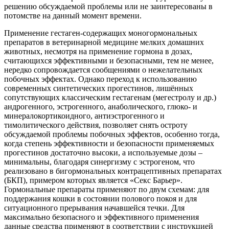
решению обсуждаемой проблемы или не заинтересованы в
потомстве на данный момент времени.
Применение гестаген-содержащих моногормональных
препаратов в ветеринарной медицине мелких домашних
животных, несмотря на применение гормона в дозах,
считающихся эффективными и безопасными, тем не менее,
нередко сопровождается сообщениями о нежелательных
побочных эффектах. Однако переход к использованию
современных синтетических прогестинов, лишённых
сопутствующих классическим гестагенам (мегестролу и др.)
андрогенного, эстрогенного, анаболического, глюко- и
минералокортикоидного, антиэстрогенного и
тимолитического действия, позволяет снять остроту
обсуждаемой проблемы побочных эффектов, особенно тогда,
когда степень эффективности и безопасности применяемых
прогестинов достаточно высоки, а используемые дозы –
минимальны, благодаря синергизму с эстрогеном, что
реализовано в бигормональных контрацептивных препаратах
(БКП), примером которых является «Секс Барьер».
Гормональные препараты применяют по двум схемам: для
поддержания кошки в состоянии полового покоя и для
ситуационного прерывания начавшейся течки. Для
максимально безопасного и эффективного применения
данные средства применяют в соответствии с инструкцией