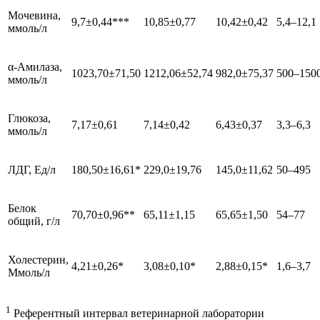
Мочевина,
9,7±0,44***
10,85±0,77
10,42±0,42
5,4–12,1
ммоль/л
α-Амилаза,
1023,70±71,50
1212,06±52,74
982,0±75,37
500–150
ммоль/л
Глюкоза,
7,17±0,61
7,14±0,42
6,43±0,37
3,3–6,3
ммоль/л
ЛДГ, Ед/л
180,50±16,61*
229,0±19,76
145,0±11,62
50–495
Белок
70,70±0,96**
65,11±1,15
65,65±1,50
54–77
общий, г/л
Холестерин,
4,21±0,26*
3,08±0,10*
2,88±0,15*
1,6–3,7
Ммоль/л
1
Референтный интервал ветеринарной лаборатории