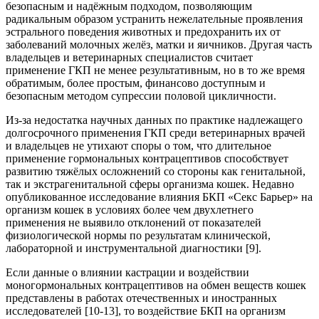
безопасным и надёжным подходом, позволяющим
радикальным образом устранить нежелательные проявления
эстрального поведения животных и предохранить их от
заболеваний молочных желёз, матки и яичников. Другая часть
владельцев и ветеринарных специалистов считает
применение ГКП не менее результативным, но в то же время
обратимым, более простым, финансово доступным и
безопасным методом супрессии половой цикличности.
Из-за недостатка научных данных по практике надлежащего
долгосрочного применения ГКП среди ветеринарных врачей
и владельцев не утихают споры о том, что длительное
применение гормональных контрацептивов способствует
развитию тяжёлых осложнений со стороны как генитальной,
так и экстрагенитальной сферы организма кошек. Недавно
опубликованное исследование влияния БКП «Секс Барьер» на
организм кошек в условиях более чем двухлетнего
применения не выявило отклонений от показателей
физиологической нормы по результатам клинической,
лабораторной и инструментальной диагностики [9].
Если данные о влиянии кастрации и воздействии
моногормональных контрацептивов на обмен веществ кошек
представлены в работах отечественных и иностранных
исследователей [10-13], то воздействие БКП на организм