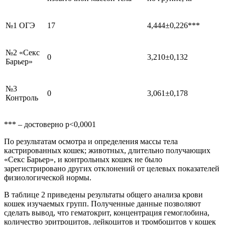
№1 ОГЭ
17
4,444±0,226***
№2 «Секс
0
3,210±0,132
Барьер»
№3
0
3,061±0,178
Контроль
*** – достоверно р<0,0001
По результатам осмотра и определения массы тела
кастрированных кошек; животных, длительно получающих
«Секс Барьер», и контрольных кошек не было
зарегистрировано других отклонений от целевых показателей
физиологической нормы.
В таблице 2 приведены результаты общего анализа крови
кошек изучаемых групп. Полученные данные позволяют
сделать вывод, что гематокрит, концентрация гемоглобина,
количество эритроцитов, лейкоцитов и тромбоцитов у кошек