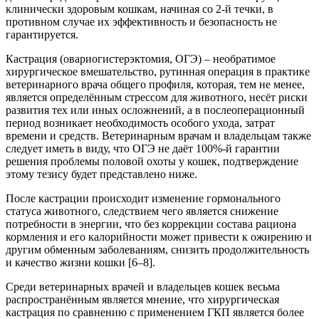
клинически здоровым кошкам, начиная со 2-й течки, в
противном случае их эффективность и безопасность не
гарантируется.
Кастрация (овариогистерэктомия, ОГЭ) – необратимое
хирургическое вмешательство, рутинная операция в практике
ветеринарного врача общего профиля, которая, тем не менее,
является определённым стрессом для животного, несёт риски
развития тех или иных осложнений, а в послеоперационный
период возникает необходимость особого ухода, затрат
времени и средств. Ветеринарным врачам и владельцам также
следует иметь в виду, что ОГЭ не даёт 100%-й гарантии
решения проблемы половой охоты у кошек, подтверждение
этому тезису будет представлено ниже.
После кастрации происходит изменение гормонального
статуса животного, следствием чего является снижение
потребности в энергии, что без коррекции состава рациона
кормления и его калорийности может привести к ожирению и
другим обменным заболеваниям, снизить продолжительность
и качество жизни кошки [6–8].
Среди ветеринарных врачей и владельцев кошек весьма
распространённым является мнение, что хирургическая
кастрация по сравнению с применением ГКП является более